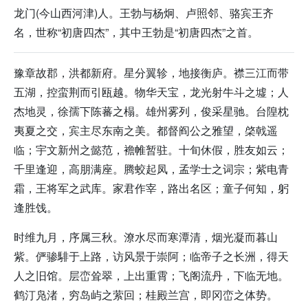
龙门(今山西河津)人。王勃与杨炯、卢照邻、骆宾王齐
名，世称“初唐四杰”，其中王勃是“初唐四杰”之首。
豫章故郡，洪都新府。星分翼轸，地接衡庐。襟三江而带
五湖，控蛮荆而引瓯越。物华天宝，龙光射牛斗之墟；人
杰地灵，徐孺下陈蕃之榻。雄州雾列，俊采星驰。台隍枕
夷夏之交，宾主尽东南之美。都督阎公之雅望，棨戟遥
临；宇文新州之懿范，襜帷暂驻。十旬休假，胜友如云；
千里逢迎，高朋满座。腾蛟起凤，孟学士之词宗；紫电青
霜，王将军之武库。家君作宰，路出名区；童子何知，躬
逢胜饯。
时维九月，序属三秋。潦水尽而寒潭清，烟光凝而暮山
紫。俨骖騑于上路，访风景于崇阿；临帝子之长洲，得天
人之旧馆。层峦耸翠，上出重霄；飞阁流丹，下临无地。
鹤汀凫渚，穷岛屿之萦回；桂殿兰宫，即冈峦之体势。