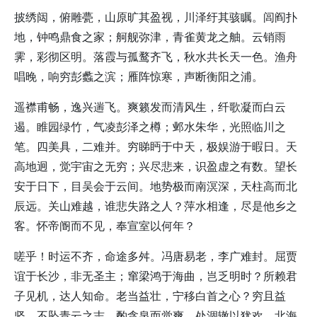
披绣闼，俯雕甍，山原旷其盈视，川泽纡其骇瞩。闾阎扑
地，钟鸣鼎食之家；舸舰弥津，青雀黄龙之舳。云销雨
霁，彩彻区明。落霞与孤鹜齐飞，秋水共长天一色。渔舟
唱晚，响穷彭蠡之滨；雁阵惊寒，声断衡阳之浦。
遥襟甫畅，逸兴遄飞。爽籁发而清风生，纤歌凝而白云
遏。睢园绿竹，气凌彭泽之樽；邺水朱华，光照临川之
笔。四美具，二难并。穷睇眄于中天，极娱游于暇日。天
高地迥，觉宇宙之无穷；兴尽悲来，识盈虚之有数。望长
安于日下，目吴会于云间。地势极而南溟深，天柱高而北
辰远。关山难越，谁悲失路之人？萍水相逢，尽是他乡之
客。怀帝阍而不见，奉宣室以何年？
嗟乎！时运不齐，命途多舛。冯唐易老，李广难封。屈贾
谊于长沙，非无圣主；窜梁鸿于海曲，岂乏明时？所赖君
子见机，达人知命。老当益壮，宁移白首之心？穷且益
坚，不坠青云之志。酌贪泉而觉爽，处涸辙以犹欢。北海