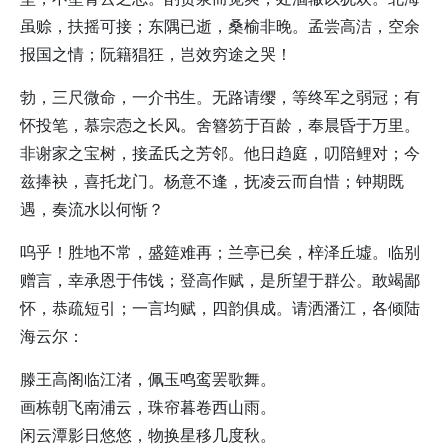
虽赊，扶摇可接；东隅已逝，桑榆非晚。孟尝高洁，空余
报国之情；阮籍猖狂，岂效穷途之哭！
勃，三尺微命，一介书生。无路请缨，等终军之弱冠；有
怀投笔，慕宗悫之长风。舍簪笏于百龄，奉晨昏于万里。
非谢家之宝树，接孟氏之芳邻。他日趋庭，叨陪鲤对；今
兹捧袂，喜托龙门。杨意不逢，抚凌云而自惜；钟期既
遇，奏流水以何惭？
呜乎！胜地不常，盛筵难再；兰亭已矣，梓泽丘墟。临别
赠言，幸承恩于伟饯；登高作赋，是所望于群公。敢竭鄙
怀，恭疏短引；一言均赋，四韵俱成。请洒潘江，各倾陆
海云尔：
滕王高阁临江渚，佩玉鸣鸾罢歌舞。
画栋朝飞南浦云，珠帘暮卷西山雨。
闲云潭影日悠悠，物换星移几度秋。